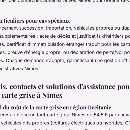
er ces démarches administratives Nîmes pour obtenir des 
particuliers pour cas spéciaux
ncernant succession, importation, véhicules propres ou dupl
pplémentaires : acte de décès et justificatifs d’héritiers po
, certificat d’immatriculation étranger traduit pour les cart
es, preuve d’énergie propre, ou déclaration de perte/vol po
es. Chaque demande s’adapte, garantissant une gestion eff
istratives Nîmes.
ais, contacts et solutions d’assistance pou
carte grise à Nîmes
il du coût de la carte grise en région Occitanie
anie
applique un tarif carte grise Nîmes de 54,5 € par cheval
 véhicules dits propres (voitures électriques ou hybrides, G