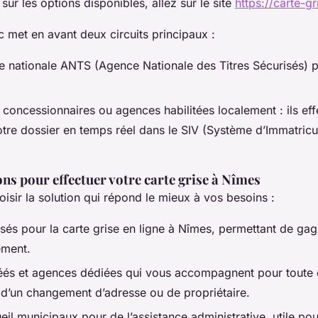
 sur les options disponibles, allez sur le site
https://carte-g
c met en avant deux circuits principaux :
e nationale ANTS (Agence Nationale des Titres Sécurisés) p
concessionnaires ou agences habilitées localement : ils effe
votre dossier en temps réel dans le SIV (Système d’Immatricu
ns pour effectuer votre carte grise à Nîmes
sir la solution qui répond le mieux à vos besoins :
lisés pour la carte grise en ligne à Nîmes, permettant de ga
ement.
éés et agences dédiées qui vous accompagnent pour toute
 d’un changement d’adresse ou de propriétaire.
eil municipaux pour de l’assistance administrative, utile po