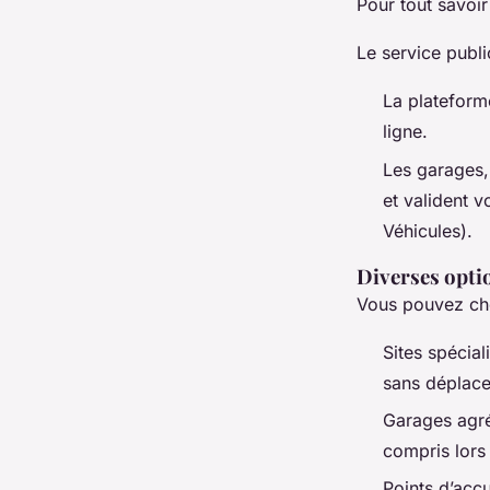
Pour tout savoir
Le service publi
La plateform
ligne.
Les garages, 
et valident 
Véhicules).
Diverses optio
Vous pouvez choi
Sites spécia
sans déplac
Garages agr
compris lors
Points d’accu