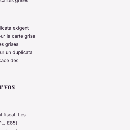
cartes grises
icata exigent
ur la carte grise
es grises
ur un duplicata
icace des
r vos
 fiscal. Les
PL, E85)