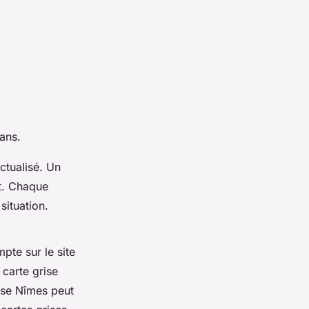
 ans.
actualisé. Un
at. Chaque
situation.
pte sur le site
 carte grise
rise Nîmes peut