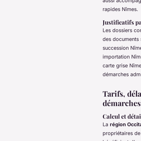
aussi accompagn
rapides Nîmes.
Justificatifs 
Les dossiers co
des documents su
succession Nîmes
importation Nîm
carte grise Nîm
démarches admin
Tarifs, dél
démarches 
Calcul et déta
La
région Occit
propriétaires de