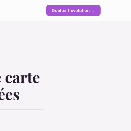
Guetter l'évolution →
 carte
ées