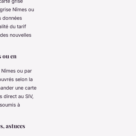
carte grise
 grise Nîmes ou
es données
lité du tarif
 des nouvelles
s ou en
e Nîmes ou par
ouvrés selon la
mander une carte
 direct au SIV,
 soumis à
s, astuces