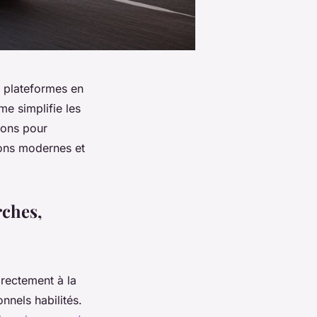
s plateformes en
me simplifie les
ions pour
ions modernes et
rches,
irectement à la
nnels habilités.