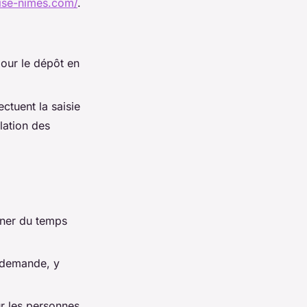
rise-nimes.com/
.
our le dépôt en
ctuent la saisie
lation des
gner du temps
 demande, y
ur les personnes