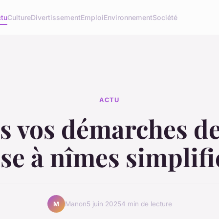
tu
Culture
Divertissement
Emploi
Environnement
Société
ACTU
s vos démarches de
ise à nîmes simplifi
Manon
5 juin 2025
4 min de lecture
M