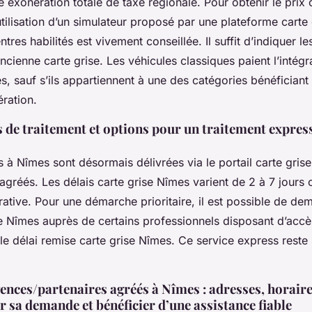
e exonération totale de taxe régionale. Pour obtenir le prix 
utilisation d’un simulateur proposé par une plateforme carte
ntres habilités est vivement conseillée. Il suffit d’indiquer l
ncienne carte grise. Les véhicules classiques paient l’intégra
s, sauf s’ils appartiennent à une des catégories bénéficiant
ration.
 de traitement et options pour un traitement expres
s à Nîmes sont désormais délivrées via le portail carte gris
agréés. Les délais carte grise Nîmes varient de 2 à 7 jours 
ative. Pour une démarche prioritaire, il est possible de de
e Nîmes auprès de certains professionnels disposant d’accès
 le délai remise carte grise Nîmes. Ce service express reste
ences/partenaires agréés à Nîmes : adresses, horaire
 sa demande et bénéficier d’une assistance fiable