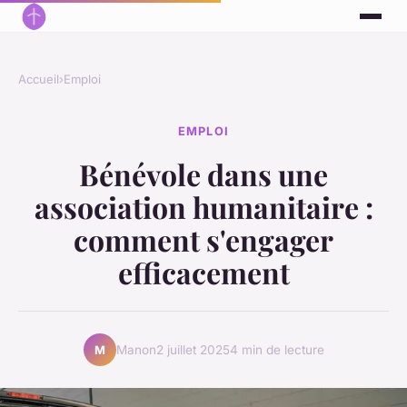
Accueil
›
Emploi
EMPLOI
Bénévole dans une
association humanitaire :
comment s'engager
efficacement
Manon
2 juillet 2025
4 min de lecture
M