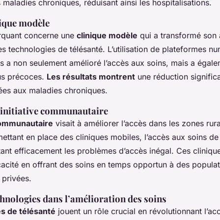
aladies chroniques, réduisant ainsi les hospitalisations.
nique modèle
quant concerne une
clinique modèle
qui a transformé son
des technologies de télésanté. L’utilisation de plateformes n
nts a non seulement amélioré l’accès aux soins, mais a égal
lus précoces.
Les résultats montrent
une réduction signific
iées aux maladies chroniques.
 initiative communautaire
 communautaire
visait à améliorer l’accès dans les zones rur
ettant en place des cliniques mobiles, l’accès aux soins de
aitant efficacement les problèmes d’accès inégal. Ces cliniq
cacité en offrant des soins en temps opportun à des populat
 privées.
chnologies dans l’amélioration des soins
s de télésanté
jouent un rôle crucial en révolutionnant l’ac