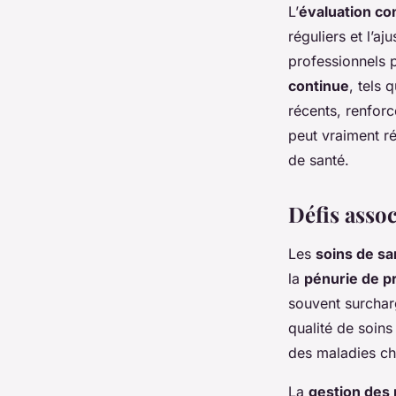
L’
évaluation con
réguliers et l’a
professionnels p
continue
, tels 
récents, renfor
peut vraiment ré
de santé.
Défis assoc
Les
soins de sa
la
pénurie de pr
souvent surcharg
qualité de soins
des maladies ch
La
gestion des