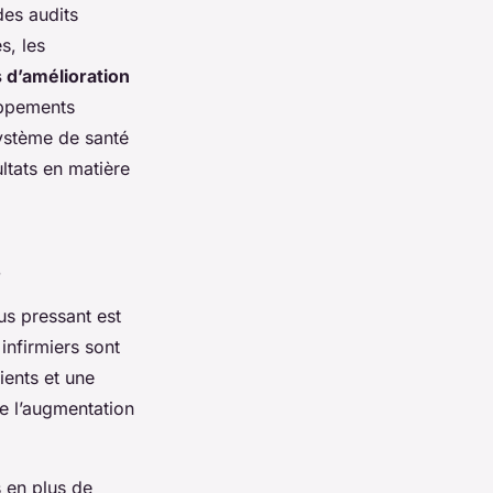
des audits
s, les
 d’amélioration
loppements
système de santé
ltats en matière
s
lus pressant est
infirmiers sont
ients et une
de l’augmentation
s en plus de