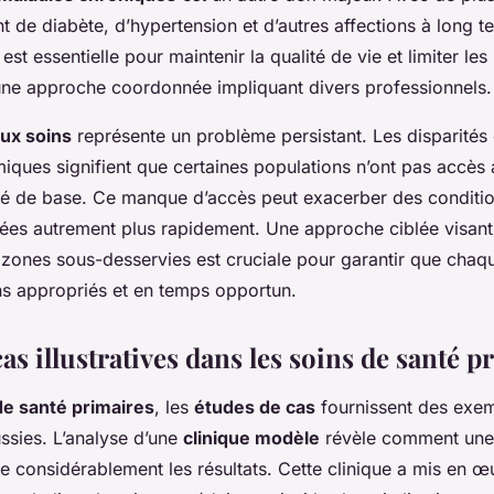
nt de diabète, d’hypertension et d’autres affections à long t
est essentielle pour maintenir la qualité de vie et limiter les
une approche coordonnée impliquant divers professionnels.
aux soins
représente un problème persistant. Les disparité
iques signifient que certaines populations n’ont pas accè
té de base. Ce manque d’accès peut exacerber des conditi
itées autrement plus rapidement. Une approche ciblée visant
 zones sous-desservies est cruciale pour garantir que chaqu
ns appropriés et en temps opportun.
as illustratives dans les soins de santé p
de santé primaires
, les
études de cas
fournissent des exem
ssies. L’analyse d’une
clinique modèle
révèle comment une
e considérablement les résultats. Cette clinique a mis en œ