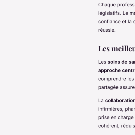
Chaque professi
législatifs. Le
confiance et la 
réussie.
Les meille
Les
soins de sa
approche centré
comprendre les b
partagée assure 
La
collaboratio
infirmières, pha
prise en charge 
cohérent, réduis