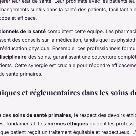
rer leur état de santé. Leur proximité avec les patients le
hangements subtils dans la santé des patients, facilitant ai
coce et efficace.
ionnels de la santé
complètent cette équipe. Les pharmaci
sent des conseils sur la médication, tandis que les physiot
a rééducation physique. Ensemble, ces professionnels formu
isciplinaire
des soins, garantissant une couverture complè
ients. Cette synergie est cruciale pour répondre efficacem
de santé primaires.
iques et réglementaires dans les soins d
e des
soins de santé primaires
, le respect des devoirs éthi
est fondamental. Les
normes éthiques
guident les professi
que patient reçoit un traitement équitable et respectueux. L