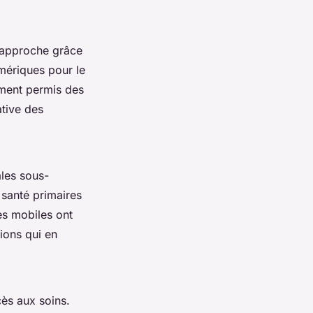
 approche grâce
umériques pour le
ement permis des
ative des
ales sous-
 santé primaires
ues mobiles ont
ions qui en
cès aux soins.