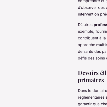
comprendre et gé
d’observer des c
intervention pré
D’autres
profess
exemple, fournis
contribuent à l
approche
multid
de santé des pat
défis des soins 
Devoirs éth
primaires
Dans le domain
réglementaires 
garantir que cha