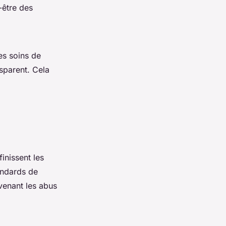
-être des
es soins de
sparent. Cela
inissent les
andards de
évenant les abus