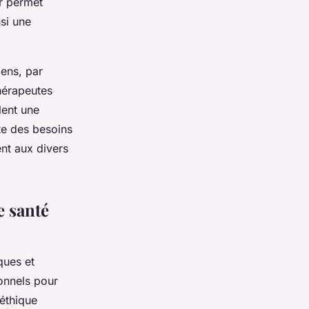
ur permet
nsi une
ens, par
hérapeutes
lent une
te des besoins
ent aux divers
e santé
ques et
onnels pour
’éthique