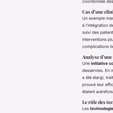
coordonnée des m
Cas d’une cli
Un exemple mar
à l’intégration 
suivi des patie
interventions p
complications l
Analyse d’une
Une
initiative
desservies. En m
a été élargi, tr
prouvé leur effi
étaient autrefois
Le rôle des te
Les
technologie