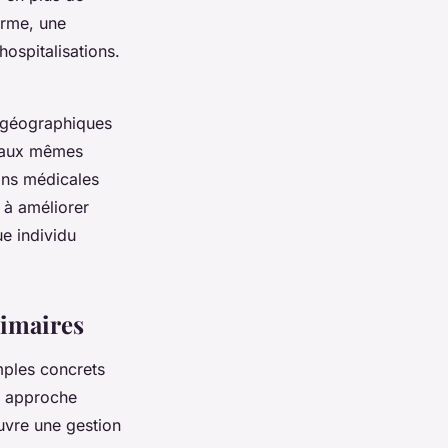
erme, une
 hospitalisations.
s géographiques
s aux mêmes
ons médicales
 à améliorer
e individu
rimaires
ples concrets
 approche
uvre une gestion