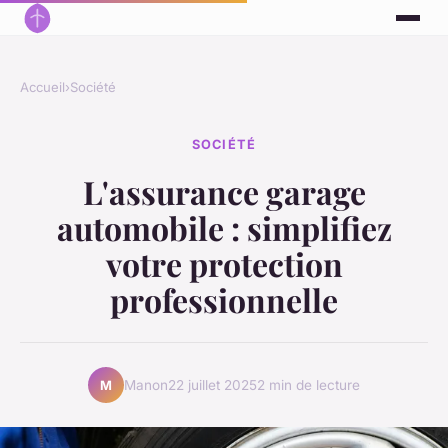
Accueil
›
Société
SOCIÉTÉ
L'assurance garage
automobile : simplifiez
votre protection
professionnelle
Manon
22 juillet 2025
2 min de lecture
M